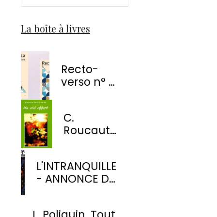
La boîte à livres
Recto-
verso n° 1
-
EnvolÉmoi
C.
Éditions
Roucaute
- Un ciel
offert
L'INTRANQUILLE
- ANNONCE DE
PARUTION
L. Poliquin. Tout