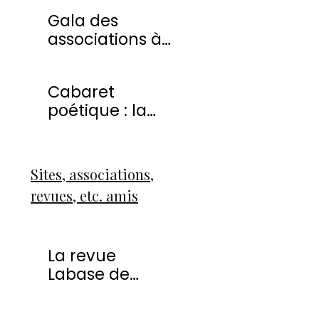
20 avril 2013
Gala des
associations à
Montmorency
Cabaret
poétique : la
liberté
Sites, associations,
revues, etc. amis
La revue
Labase de
Françoise Icart