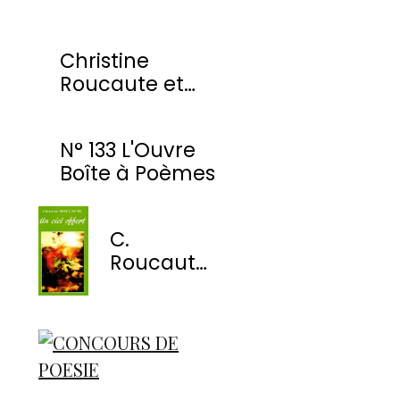
Christine
Roucaute et
l'OBP honorés
par la Ville de
N° 133 L'Ouvre
Montmorency
Boîte à Poèmes
C.
Roucaute
- Un ciel
offert