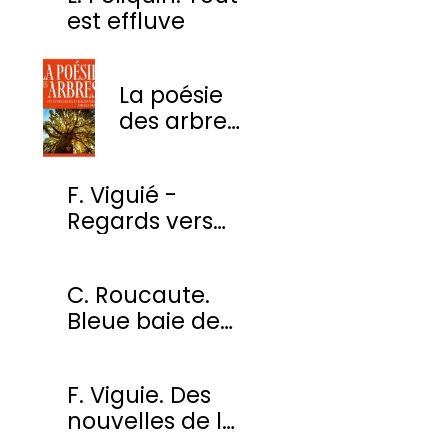
est effluve
La poésie
des arbres
- Une
anthologie
F. Viguié -
des plus
Regards vers
beaux
l'ombre
poèmes
C. Roucaute.
Bleue baie de
Somme
F. Viguie. Des
nouvelles de la
cour des