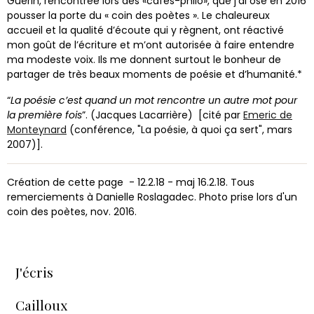
Guérin, rencontrée lors des «cafés-philo», que j’ai osé en 2016
pousser la porte du « coin des poètes ». Le chaleureux
accueil et la qualité d’écoute qui y règnent, ont réactivé
mon goût de l’écriture et m’ont autorisée à faire entendre
ma modeste voix. Ils me donnent surtout le bonheur de
partager de très beaux moments de poésie et d’humanité.*
“
La poésie c’est quand un mot rencontre un autre mot pour
la première fois
”.
(Jacques Lacarrière)
[cité par
Emeric de
Monteynard
(conférence, "La poésie, à quoi ça sert", mars
2007)].
Création de cette page - 12.2.18 - maj 16.2.18. Tous
remerciements à Danielle Roslagadec. Photo prise lors d'un
coin des poètes, nov. 2016.
J'écris
Cailloux