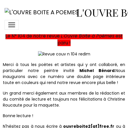
N° 104 de L'Ouvre Boîte à
L'OUVRE B
Poèmes
Le N° 104 de notre revue
L'Ouvre Boîte à Poèmes
est
paru !
Merci à tous les poètes et artistes qui y ont collaboré, en
particulier notre peintre invité
Michel Bénard
.Nous
inaugurons avec ce numéro une double page intérieure
toute en couleurs qui rend notre revue encore plus belle !
Un grand merci également aux membres de la rédaction et
du comité de lecture et toujours nos félicitations à Christine
Roucaute pour la maquette.
Bonne lecture !
N'hésitez pas à nous écrire à
ouvreboite2[at]free.fr
ou à