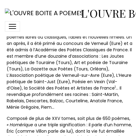
Eric Jouanneau
L'OUVRE B
Éric Jouanneau a commencé à écrire, à cinquante ans, un
ouvrage poétique
Homérique
en plus de quatre cent
poèmes libres ou classiques, fables et nouvelles rimées. Un
an après, il a été primé au concours de Verneuil (Eure) et a
été admis à l’Académie des Poètes Classiques de France. Il
est membre d’une douzaine d’associations : Les Joutes
poétiques de Touraine (Tours), Art et poésie de Touraine
(Tours), La Gazette aux Poètes (Tours, Orléans),
L’Association poétique de Verneuil-sur-Avre (Eure), L’Heure
poétique de Saint-Just (Eure), Poésie en Vexin (Val-
1
d’Oise), la Société des Poètes et Artistes de France
… Il
revendique profondément ses racines : Saint-Martin,
Rabelais, Descartes, Balzac, Courteline, Anatole France,
Ménie Grégoire, Piem…
Composé de plus de XXV tomes, soit plus de 650 poèmes,
« Homérique
a une triple signification : il parle d’un homme,
Éric (comme Villon parle de lui), dont la vie fut émaillée