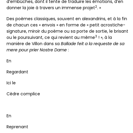
d’embûches, dont il tente de traduire les émotions, d’en
2
donner la joie à travers un immense projet
. »
Des poèmes classiques, souvent en alexandrins, et à la fin
de chacun ces « envois » en forme de « petit acrostiche-
signature, miroir du poème ou sa porte de sortie, le brisant
3
ou le poursuivant, ce qui revient au même
! », à la
manière de Villon dans sa
Ballade feit a la requeste de sa
mere pour prier Nostre Dame
:
En
Regardant
Ici le
Cèdre complice
En
Reprenant