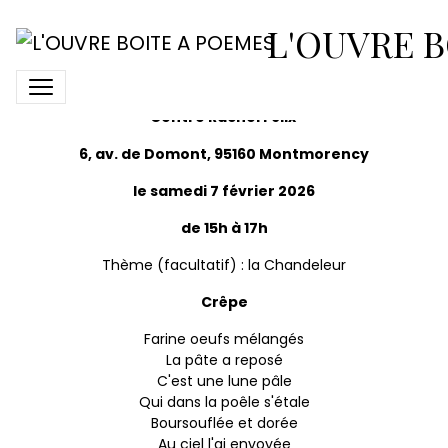
Chandeleur 7.02.26
L'OUVRE B
Coin des poètes de l'Ouvre Boîte à Poèmes
Centre Rachel Félix
6, av. de Domont, 95160 Montmorency
le samedi 7 février 2026
de 15h à 17h
Thème (facultatif) : la Chandeleur
Crêpe
Farine oeufs mélangés
La pâte a reposé
C'est une lune pâle
Qui dans la poêle s'étale
Boursouflée et dorée
Au ciel l'ai envoyée