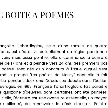
poèmes
Françoise Tchartiloglou
E BOITE A POEMES
chartiloglou
rançoise Tchartiloglou, issue d'une famille de quatre
fants, est née et vit actuellement en région parisienne.
rivain, mais aussi peintre, elle a commencé à écrire à
âge de 17 ans et à peindre vers 24 ans. Ses premiers pas
 poésie sont nés d'un concours à l'issue duquel s'est
rmé le groupe "Les poètes de Massy" dont elle a fait
rtie pendant deux ans. Depuis ses débuts dans l'édition
ouvrages, en 1983, Françoise Tchartiloglou a fait paraître
e quinzaine d'oeuvres, dont certaines ont été primées.
ur elle, l'écriture est une aventure essentielle, un moyen
tre ailleurs", de renouveler le désir d'exister. Peintre