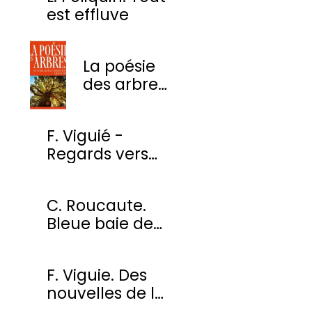
est effluve
La poésie
des arbres
- Une
anthologie
F. Viguié -
des plus
Regards vers
beaux
l'ombre
poèmes
C. Roucaute.
Bleue baie de
Somme
F. Viguie. Des
nouvelles de la
cour des