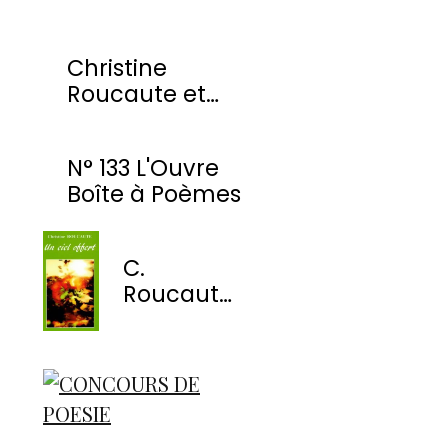
Christine
Roucaute et
l'OBP honorés
par la Ville de
N° 133 L'Ouvre
Montmorency
Boîte à Poèmes
C.
Roucaute
- Un ciel
offert