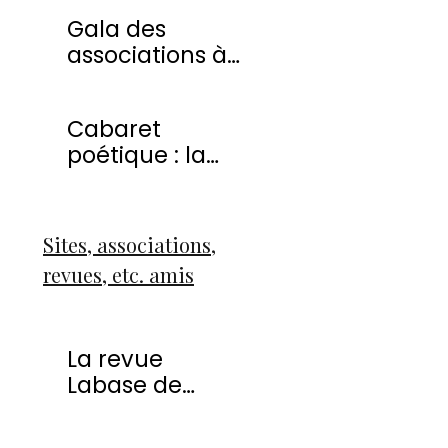
20 avril 2013
Gala des
associations à
Montmorency
Cabaret
poétique : la
liberté
Sites, associations,
revues, etc. amis
La revue
Labase de
Françoise Icart