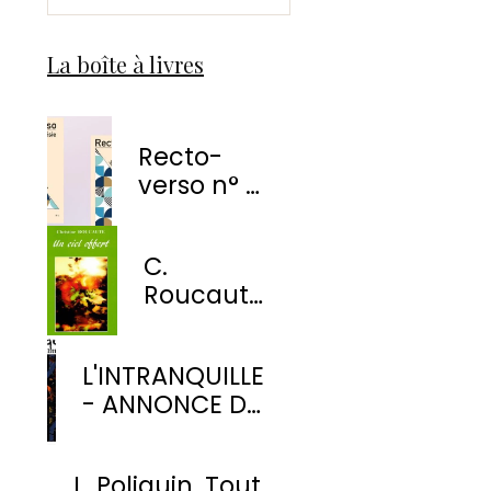
La boîte à livres
Recto-
verso n° 1
-
EnvolÉmoi
C.
Éditions
Roucaute
- Un ciel
offert
L'INTRANQUILLE
- ANNONCE DE
PARUTION
L. Poliquin. Tout