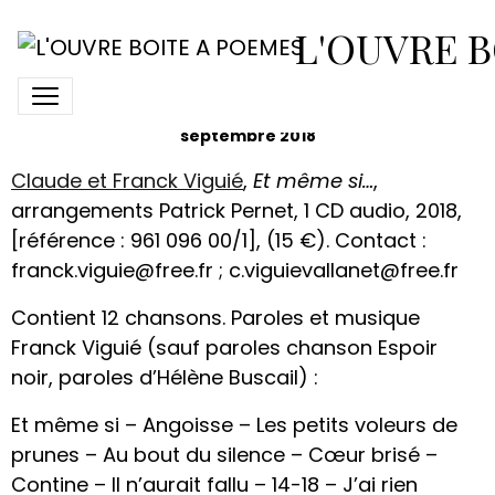
CD Et même si recension
L'OUVRE B
BROUILLON en cours ESSAI DE RECENSION
septembre 2018
Claude et Franck Viguié
,
Et même si…
,
arrangements Patrick Pernet, 1 CD audio, 2018,
[référence : 961 096 00/1], (15 €). Contact :
franck.viguie@free.fr ; c.viguievallanet@free.fr
Contient 12 chansons. Paroles et musique
Franck Viguié (sauf paroles chanson Espoir
noir, paroles d’Hélène Buscail) :
Et même si – Angoisse – Les petits voleurs de
prunes – Au bout du silence – Cœur brisé –
Contine – Il n’aurait fallu – 14-18 – J’ai rien