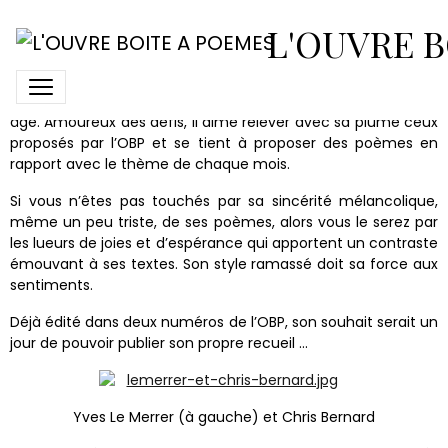
Yves Le Merrer
L'OUVRE B
Inscrit à l’Ouvre Boîte à Poèmes depuis 2011, Yves Le Merrer
est néanmoins imprégné de la poésie depuis son plus jeune
âge. Amoureux des défis, il aime relever avec sa plume ceux
proposés par l’OBP et se tient à proposer des poèmes en
rapport avec le thème de chaque mois.
Si vous n’êtes pas touchés par sa sincérité mélancolique,
même un peu triste, de ses poèmes, alors vous le serez par
les lueurs de joies et d’espérance qui apportent un contraste
émouvant à ses textes. Son style ramassé doit sa force aux
sentiments.
Déjà édité dans deux numéros de l’OBP, son souhait serait un
jour de pouvoir publier son propre recueil …
Yves Le Merrer (à gauche) et Chris Bernard