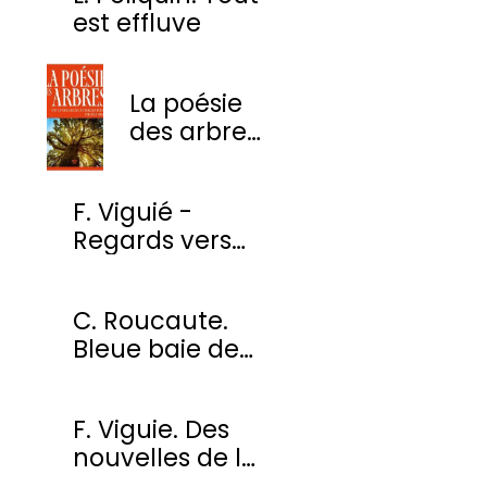
est effluve
La poésie
des arbres
- Une
anthologie
F. Viguié -
des plus
Regards vers
beaux
l'ombre
poèmes
C. Roucaute.
Bleue baie de
Somme
F. Viguie. Des
nouvelles de la
cour des