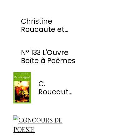
Christine
Roucaute et
l'OBP honorés
par la Ville de
N° 133 L'Ouvre
Montmorency
Boîte à Poèmes
C.
Roucaute
- Un ciel
offert