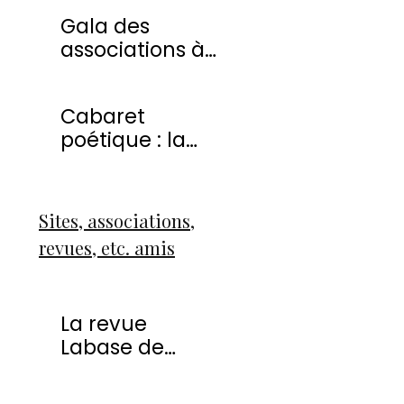
20 avril 2013
Gala des
associations à
Montmorency
Cabaret
poétique : la
liberté
Sites, associations,
revues, etc. amis
La revue
Labase de
Françoise Icart