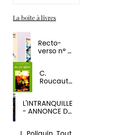
La boîte à livres
Recto-
verso n° 1
-
EnvolÉmoi
C.
Éditions
Roucaute
- Un ciel
offert
L'INTRANQUILLE
- ANNONCE DE
PARUTION
L. Poliquin. Tout