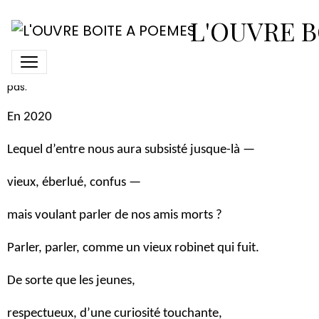
La boîte à souvenirs
L'OUVRE B
Nous proposons dans cette catégorie "Boîte à souvenirs" des
poèmes de ceux qui nous ont quittés. Nous ne les oublions
pas.
En 2020
Lequel d’entre nous aura subsisté jusque-là —
vieux, éberlué, confus —
mais voulant parler de nos amis morts ?
Parler, parler, comme un vieux robinet qui fuit.
De sorte que les jeunes,
respectueux, d’une curiosité touchante,