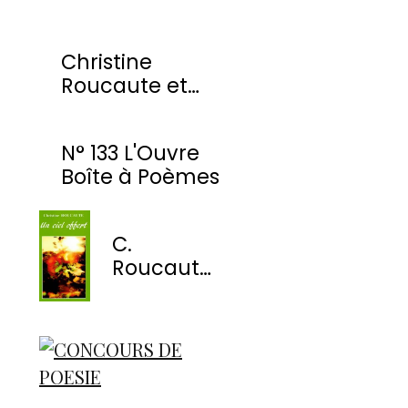
Christine
Roucaute et
l'OBP honorés
par la Ville de
N° 133 L'Ouvre
Montmorency
Boîte à Poèmes
C.
Roucaute
- Un ciel
offert