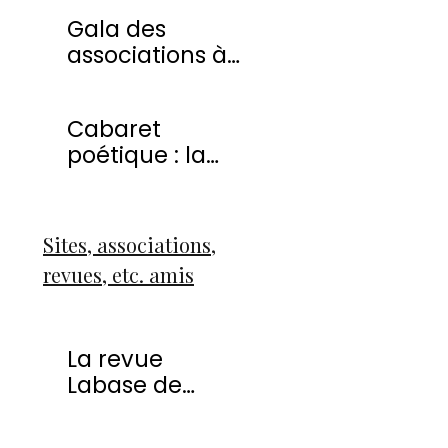
20 avril 2013
Gala des
associations à
Montmorency
Cabaret
poétique : la
liberté
Sites, associations,
revues, etc. amis
La revue
Labase de
Françoise Icart