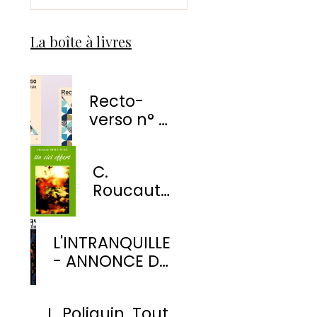
La boîte à livres
Recto-
verso n° 1
-
EnvolÉmoi
C.
Éditions
Roucaute
- Un ciel
offert
L'INTRANQUILLE
- ANNONCE DE
PARUTION
L. Poliquin. Tout