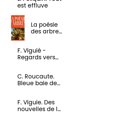
est effluve
La poésie
des arbres
- Une
anthologie
F. Viguié -
des plus
Regards vers
beaux
l'ombre
poèmes
C. Roucaute.
Bleue baie de
Somme
F. Viguie. Des
nouvelles de la
cour des