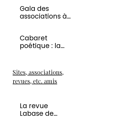
20 avril 2013
Gala des
associations à
Montmorency
Cabaret
poétique : la
liberté
Sites, associations,
revues, etc. amis
La revue
Labase de
Françoise Icart