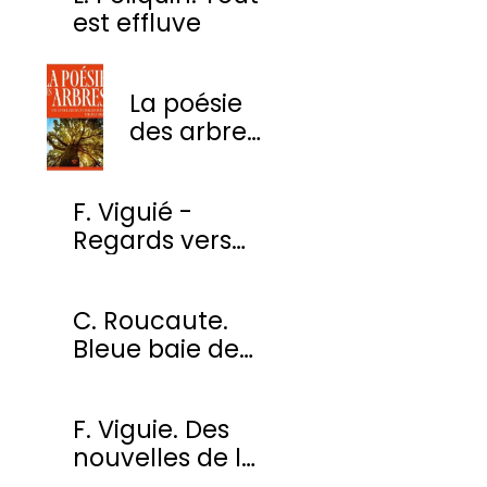
est effluve
La poésie
des arbres
- Une
anthologie
F. Viguié -
des plus
Regards vers
beaux
l'ombre
poèmes
C. Roucaute.
Bleue baie de
Somme
F. Viguie. Des
nouvelles de la
cour des