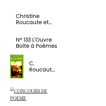
Christine
Roucaute et
l'OBP honorés
par la Ville de
N° 133 L'Ouvre
Montmorency
Boîte à Poèmes
C.
Roucaute
- Un ciel
offert