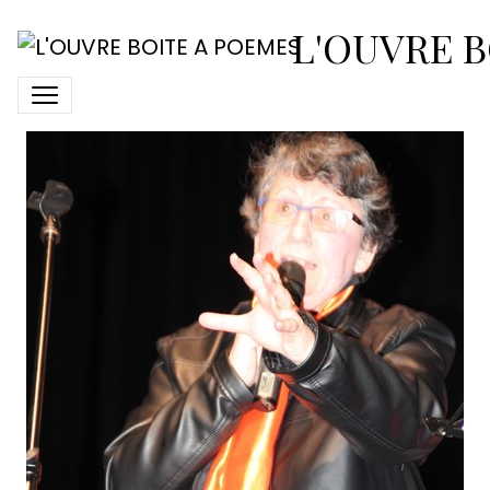
2018-avril-7-spectacle-
L'OUVRE B
loup14-christine