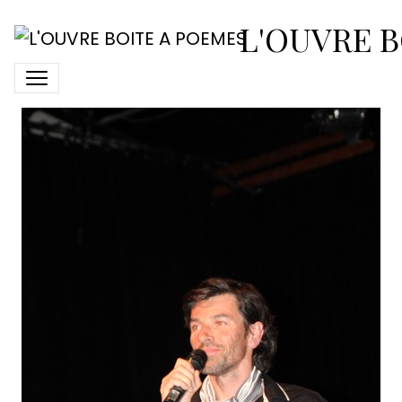
2018-avril-7-spectacle-
L'OUVRE B
loup22-aymeric