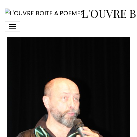
2018-avril-7-spectacle-
L'OUVRE B
loup23-joel