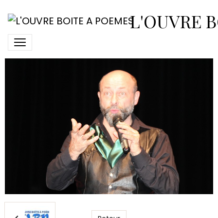
2018-avril-7-spectacle-
L'OUVRE B
loup25-joel