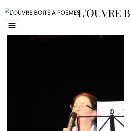
2018-avril-7-spectacle-
L'OUVRE B
loup26-helene