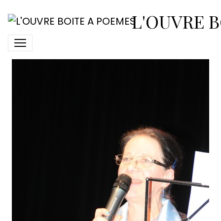
2018-avril-7-spectacle-
L'OUVRE B
loup27-helene