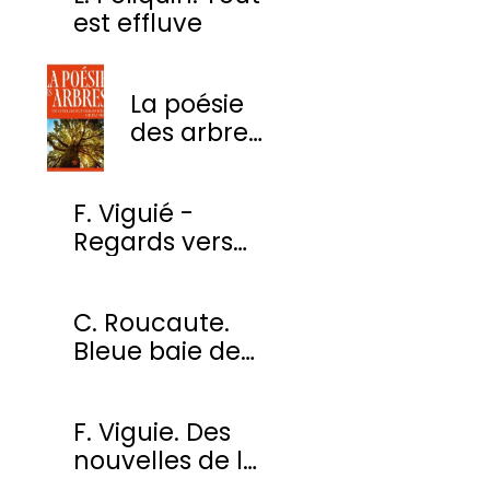
est effluve
La poésie
des arbres
- Une
anthologie
F. Viguié -
des plus
Regards vers
beaux
l'ombre
poèmes
C. Roucaute.
Bleue baie de
Somme
F. Viguie. Des
nouvelles de la
cour des