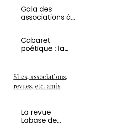
20 avril 2013
Gala des
associations à
Montmorency
Cabaret
poétique : la
liberté
Sites, associations,
revues, etc. amis
La revue
Labase de
Françoise Icart