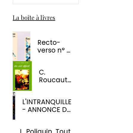
La boîte à livres
Recto-
verso n° 1
-
EnvolÉmoi
C.
Éditions
Roucaute
- Un ciel
offert
L'INTRANQUILLE
- ANNONCE DE
PARUTION
L. Poliquin. Tout