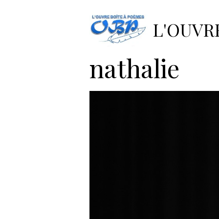
Accueil
Album photos
201
L'OUVR
2018-avril-
nathalie