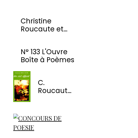
Christine
Roucaute et
l'OBP honorés
par la Ville de
N° 133 L'Ouvre
Montmorency
Boîte à Poèmes
C.
Roucaute
- Un ciel
offert