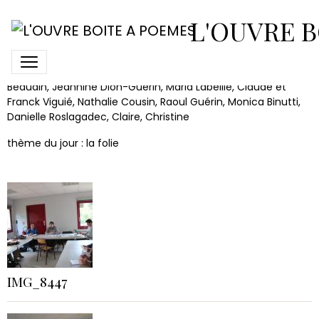
Coin des poètes nov. 2016
L'OUVRE B
Etaient présents à ce Coin des poètes du 5 novembre 2016 :
Christine Roucaute, Hélène Buscail, Georgette Urwicz, Brigitte
Beaudin, Jeannine Dion-Guérin, Maria Labeille, Claude et
Franck Viguié, Nathalie Cousin, Raoul Guérin, Monica Binutti,
Danielle Roslagadec, Claire, Christine
thème du jour : la folie
IMG_8447