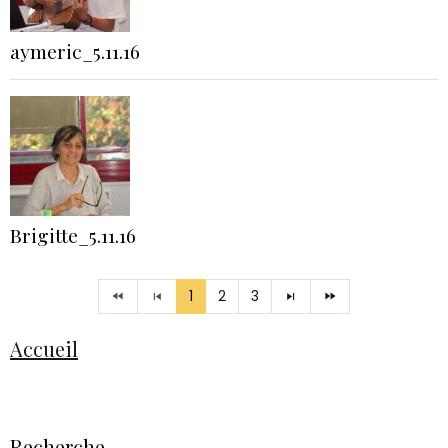
aymeric_5.11.16
Brigitte_5.11.16
1
2
3
Accueil
Recherche