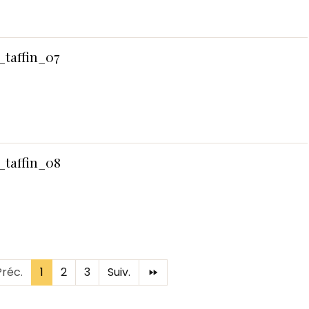
_taffin_07
_taffin_08
Préc.
1
2
3
Suiv.