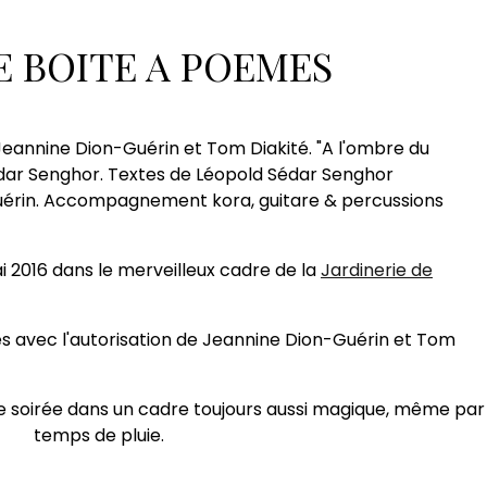
ombre du baobab 21.5.16
E BOITE A POEMES
u baobab 21.5.16
Jeannine Dion-Guérin et Tom Diakité. "A l'ombre du
ar Senghor. Textes de Léopold Sédar Senghor
uérin. Accompagnement kora, guitare & percussions
i 2016 dans le merveilleux cadre de la
Jardinerie de
es avec l'autorisation de Jeannine Dion-Guérin et Tom
se soirée dans un cadre toujours aussi magique, même par
temps de pluie.