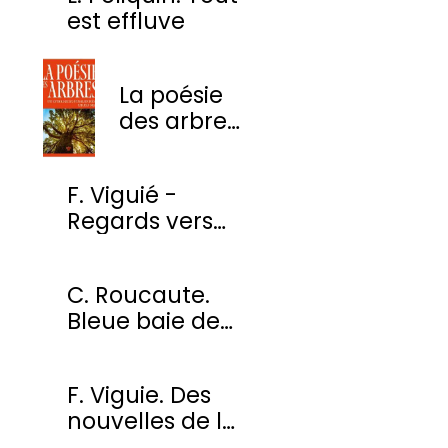
est effluve
La poésie
des arbres
- Une
anthologie
F. Viguié -
des plus
Regards vers
beaux
l'ombre
poèmes
C. Roucaute.
Bleue baie de
Somme
F. Viguie. Des
nouvelles de la
cour des