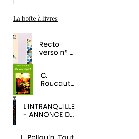
La boîte à livres
Recto-
verso n° 1
-
EnvolÉmoi
C.
Éditions
Roucaute
- Un ciel
offert
L'INTRANQUILLE
- ANNONCE DE
PARUTION
L. Poliquin. Tout