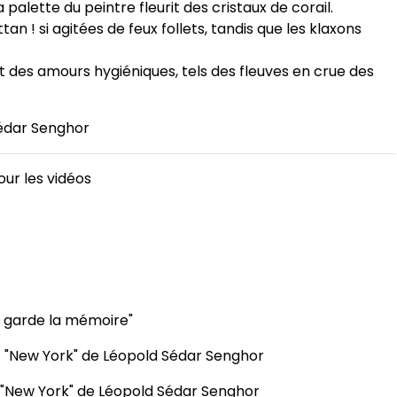
La palette du peintre fleurit des cristaux de corail.
an ! si agitées de feux follets, tandis que les klaxons
t des amours hygiéniques, tels des fleuves en crue des
Sédar Senghor
pour les vidéos
e garde la mémoire"
t "New York" de Léopold Sédar Senghor
t "New York" de Léopold Sédar Senghor