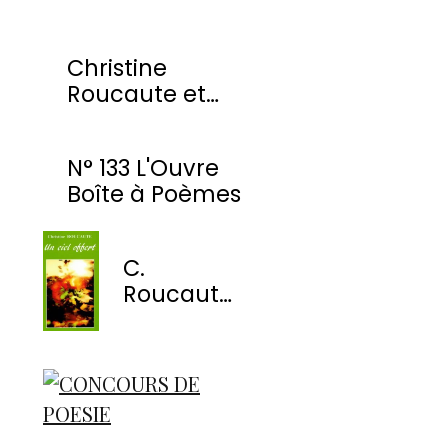
Christine
Roucaute et
l'OBP honorés
par la Ville de
N° 133 L'Ouvre
Montmorency
Boîte à Poèmes
C.
Roucaute
- Un ciel
offert