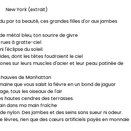
New York (extrait)
du par ta beauté, ces grandes filles d'or aux jambes
de métal bleu, ton sourire de givre
s rues à gratte-ciel
l'éclipse du soleil.
vides, dont les têtes foudroient le ciel
clones sur leurs muscles d'acier et leur peau patinée de
rs chauves de Manhattan
maine que vous saisit la fièvre en un bond de jaguar
ge, tous les oiseaux de l'air
s hautes cendres des terrasses.
 main dans ma main fraîche
de nylon. Des jambes et des seins sans sueur ni odeur.
 lèvres, rien que des cœurs artificiels payés en monnaie