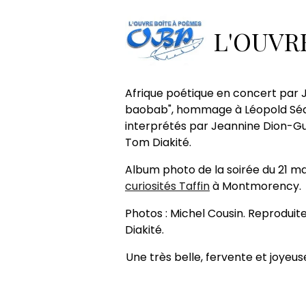
Accueil
Album photos
A l'
L'OUVR
A l'ombre d
Afrique poétique en concert par 
baobab", hommage à Léopold Séd
interprétés par Jeannine Dion-G
Tom Diakité.
Album photo de la soirée du 21 ma
curiosités Taffin
à Montmorency.
Photos : Michel Cousin. Reproduit
Diakité.
Une très belle, fervente et joyeu