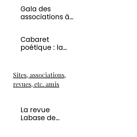
20 avril 2013
Gala des
associations à
Montmorency
Cabaret
poétique : la
liberté
Sites, associations,
revues, etc. amis
La revue
Labase de
Françoise Icart