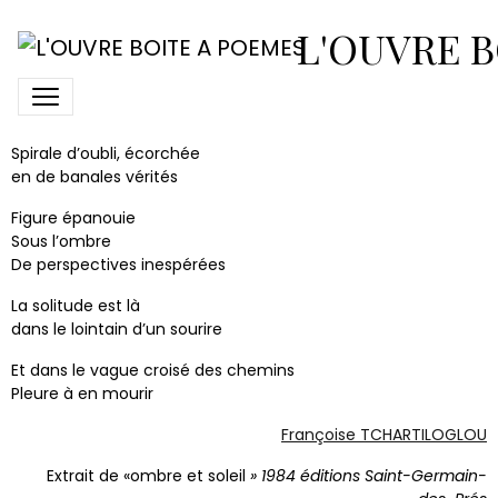
Eclat
L'OUVRE B
Sculpture de mille détours
où les éclairages parlent et dérivent
Spirale d’oubli, écorchée
en de banales vérités
Figure épanouie
Sous l’ombre
De perspectives inespérées
La solitude est là
dans le lointain d’un sourire
Et dans le vague croisé des chemins
Pleure à en mourir
Françoise TCHARTILOGLOU
Extrait de «ombre et soleil
» 1984 éditions Saint-Germain-