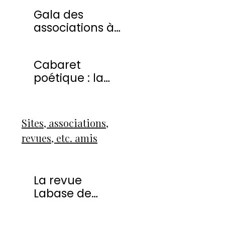
20 avril 2013
Gala des
associations à
Montmorency
Cabaret
poétique : la
liberté
Sites, associations,
revues, etc. amis
La revue
Labase de
Françoise Icart