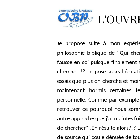
Accueil
Pages
La boîte à 
L'OUVR
Trou de ver
Je propose suite à mon expéri
philosophie biblique de "Qui che
fausse en soi puisque finalement 
chercher !? Je pose alors l'équa
essais que plus on cherche et moi
maintenant hormis certaines te
personnelle. Comme par exemple r
retrouver ce pourquoi nous somm
autre approche que j'ai maintes foi
de chercher" .En résulte alors?!?
de source qui coule dénuée de tout