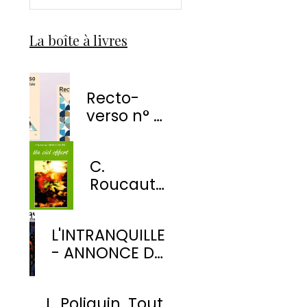
La boîte à livres
Recto-
verso n° 1
-
EnvolÉmoi
C.
Éditions
Roucaute
- Un ciel
offert
L'INTRANQUILLE
- ANNONCE DE
PARUTION
L. Poliquin. Tout