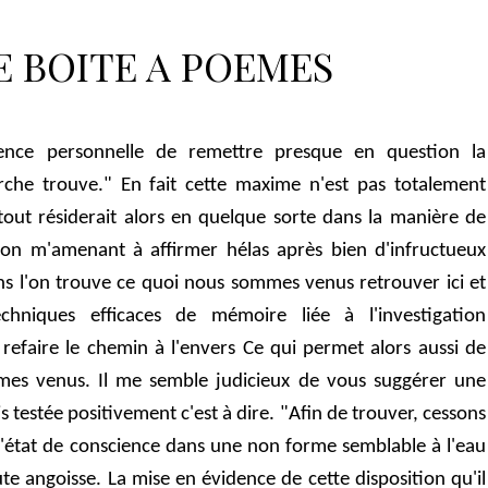
poèmes
Jean-Robert Dray
Trou de verre
E BOITE A POEMES
re
ence personnelle de remettre presque en question la
rche trouve." En fait cette maxime n'est pas totalement
tout résiderait alors en quelque sorte dans la manière de
tion m'amenant à affirmer hélas après bien d'infructueux
ns l'on trouve ce quoi nous sommes venus retrouver ici et
chniques efficaces de mémoire liée à l'investigation
efaire le chemin à l'envers Ce qui permet alors aussi de
es venus. Il me semble judicieux de vous suggérer une
s testée positivement c'est à dire. "Afin de trouver, cessons
 L'état de conscience dans une non forme semblable à l'eau
e angoisse. La mise en évidence de cette disposition qu'il