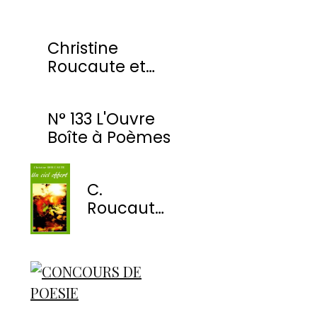
Christine
Roucaute et
l'OBP honorés
par la Ville de
N° 133 L'Ouvre
Montmorency
Boîte à Poèmes
C.
Roucaute
- Un ciel
offert