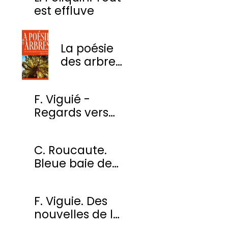
est effluve
La poésie
des arbres
- Une
anthologie
F. Viguié -
des plus
Regards vers
beaux
l'ombre
poèmes
C. Roucaute.
Bleue baie de
Somme
F. Viguie. Des
nouvelles de la
cour des