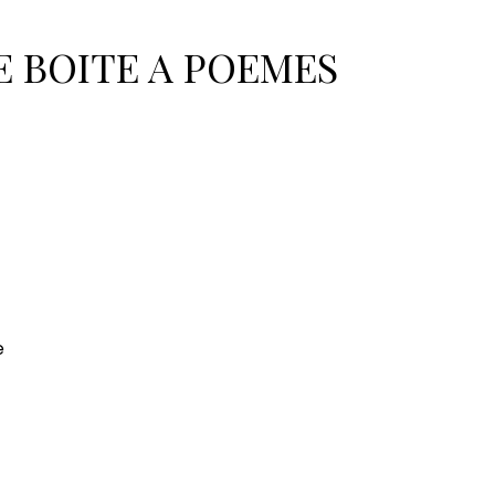
poèmes
Muriel Thomas
Coccinelle
E BOITE A POEMES
e