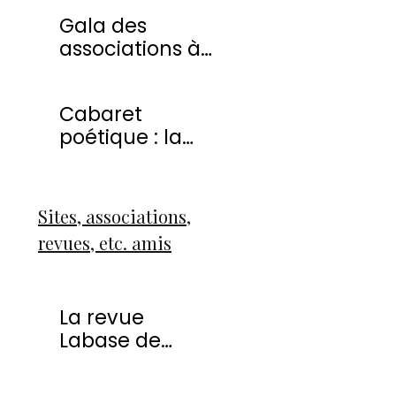
20 avril 2013
Gala des
associations à
Montmorency
Cabaret
poétique : la
liberté
Sites, associations,
revues, etc. amis
La revue
Labase de
Françoise Icart