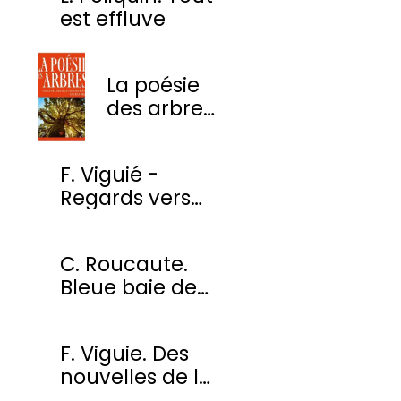
est effluve
La poésie
des arbres
- Une
anthologie
F. Viguié -
des plus
Regards vers
beaux
l'ombre
poèmes
C. Roucaute.
Bleue baie de
Somme
F. Viguie. Des
nouvelles de la
cour des