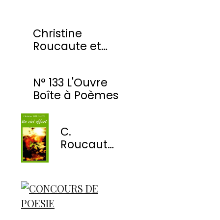
Christine
Roucaute et
l'OBP honorés
par la Ville de
N° 133 L'Ouvre
Montmorency
Boîte à Poèmes
C.
Roucaute
- Un ciel
offert