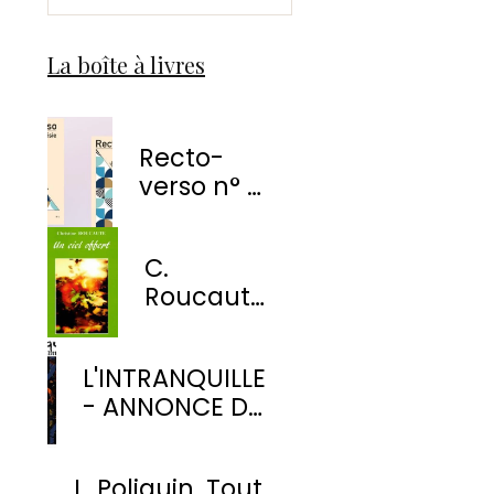
La boîte à livres
Recto-
verso n° 1
-
EnvolÉmoi
C.
Éditions
Roucaute
- Un ciel
offert
L'INTRANQUILLE
- ANNONCE DE
PARUTION
L. Poliquin. Tout