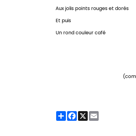
Aux jolis points rouges et dorés
Et puis
Un rond couleur café
(comm
Partager
Facebook
X
Email