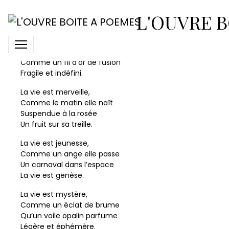
La vie
L'OUVRE B
La vie est un cri,
De la naissance à l’expiration
Comme un fil d’or de fusion
Fragile et indéfini.
La vie est merveille,
Comme le matin elle naît
Suspendue à la rosée
Un fruit sur sa treille.
La vie est jeunesse,
Comme un ange elle passe
Un carnaval dans l’espace
La vie est genèse.
La vie est mystère,
Comme un éclat de brume
Qu’un voile opalin parfume
Légère et éphémère.