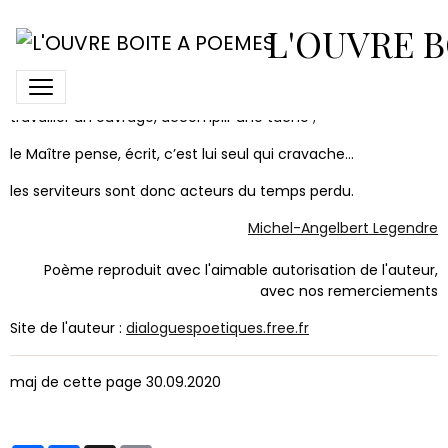
Recherche : quatrain
L'OUVRE B
Un valet, Marcel Proust ne l’a jamais bien vu
travailler un ouvrage, accomplir une tâche ;
le Maître pense, écrit, c’est lui seul qui cravache…
les serviteurs sont donc acteurs du temps perdu.
Michel-Angelbert Legendre
Poème reproduit avec l'aimable autorisation de l'auteur,
avec nos remerciements
Site de l'auteur :
dialoguespoetiques.free.fr
maj de cette page 30.09.2020