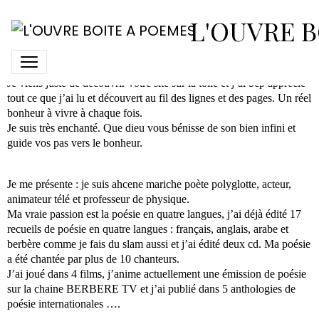
Ahcene Mariche
L'OUVRE B
Je viens juste de découvrir votre site sur la toile et j’ai bcp apprécié
tout ce que j’ai lu et découvert au fil des lignes et des pages. Un réel
bonheur à vivre à chaque fois.
Je suis très enchanté. Que dieu vous bénisse de son bien infini et
guide vos pas vers le bonheur.
Je me présente : je suis ahcene mariche poète polyglotte, acteur,
animateur télé et professeur de physique.
Ma vraie passion est la poésie en quatre langues, j’ai déjà édité 17
recueils de poésie en quatre langues : français, anglais, arabe et
berbère comme je fais du slam aussi et j’ai édité deux cd. Ma poésie
a été chantée par plus de 10 chanteurs.
J’ai joué dans 4 films, j’anime actuellement une émission de poésie
sur la chaine BERBERE TV et j’ai publié dans 5 anthologies de
poésie internationales ….