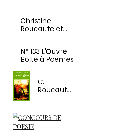
Christine
Roucaute et
l'OBP honorés
par la Ville de
N° 133 L'Ouvre
Montmorency
Boîte à Poèmes
C.
Roucaute
- Un ciel
offert