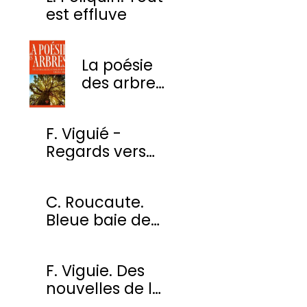
est effluve
La poésie
des arbres
- Une
anthologie
F. Viguié -
des plus
Regards vers
beaux
l'ombre
poèmes
C. Roucaute.
Bleue baie de
Somme
F. Viguie. Des
nouvelles de la
cour des