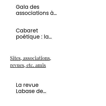
20 avril 2013
Gala des
associations à
Montmorency
Cabaret
poétique : la
liberté
Sites, associations,
revues, etc. amis
La revue
Labase de
Françoise Icart