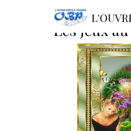
Accueil
Pages
Poètes invi
Les jeux au jardin
L'OUVR
Les jeux au