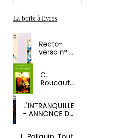
La boîte à livres
Recto-
verso n° 1
-
EnvolÉmoi
C.
Éditions
Roucaute
- Un ciel
offert
L'INTRANQUILLE
- ANNONCE DE
PARUTION
L. Poliquin. Tout