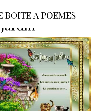
tés et anciens adhérents
Coryne Hautemaison
E BOITE A POEMES
 jardin