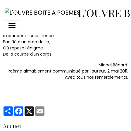
Au banquet céleste
L'OUVRE B
Au banquet céleste
Les vagues d’ombre s’invitent,
S’épandent sur le silence
Pacifié d’un drap de lin,
Où repose l’énigme
De la courbe d’un corps.
Michel Bénard.
Poème aimablement communiqué par l'auteur, 2 mai 2011.
Avec tous nos remerciements.
Partager
Facebook
X
Email
Accueil