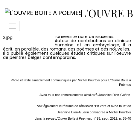
Michel Pourtois
L'OUVRE B
Michel Pourtois est docteur en
médecine et professeur honoraire à
l'Université Libre de Bruxelles.
Auteur de contributions en clinique
humaine et en embryologie, il a
écrit, en parallèle, des romans, des poèmes et des nouvelles.
Il a publié également quelques études critiques sur l'oeuvre
de peintres belges contemporains.
Photo et texte aimablement communiqués par Michel Pourtois pour L'Ouvre Boîte à
Poèmes
Avec tous nos remerciements ainsi qu'à Jeannine Dion-Guérin.
Voir également le résumé de l'émission "En vers et avec tous" de
Jeannine Dion-Guérin consacrée à Michel Pourtois
dans la revue
L'Ouvre Boîte à Poèmes
, n° 93, sept. 2012, p. 38-40