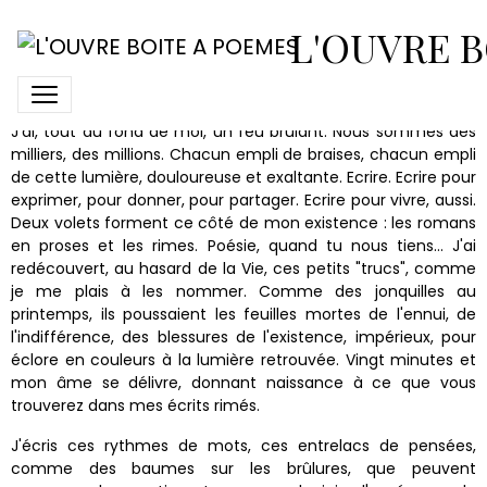
Pierre-Jean Baranger
L'OUVRE B
J'ai, tout au fond de moi, un feu brûlant. Nous sommes des
milliers, des millions. Chacun empli de braises, chacun empli
de cette lumière, douloureuse et exaltante. Ecrire. Ecrire pour
exprimer, pour donner, pour partager. Ecrire pour vivre, aussi.
Deux volets forment ce côté de mon existence : les romans
en proses et les rimes. Poésie, quand tu nous tiens… J'ai
redécouvert, au hasard de la Vie, ces petits "trucs", comme
je me plais à les nommer. Comme des jonquilles au
printemps, ils poussaient les feuilles mortes de l'ennui, de
l'indifférence, des blessures de l'existence, impérieux, pour
éclore en couleurs à la lumière retrouvée. Vingt minutes et
mon âme se délivre, donnant naissance à ce que vous
trouverez dans mes écrits rimés.
J'écris ces rythmes de mots, ces entrelacs de pensées,
comme des baumes sur les brûlures, que peuvent