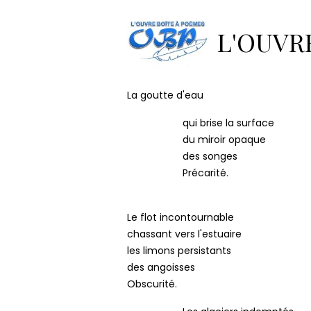
Accueil
Pages
La boîte à s
L'OUVR
La goutte d
La goutte d'eau
qui brise la surface
du miroir opaque
des songes
Précarité.
Le flot incontournable
chassant vers l'estuaire
les limons persistants
des angoisses
Obscurité.