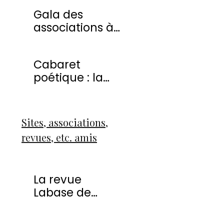
20 avril 2013
Gala des
associations à
Montmorency
Cabaret
poétique : la
liberté
Sites, associations,
revues, etc. amis
La revue
Labase de
Françoise Icart