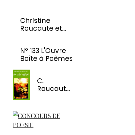
Christine
Roucaute et
l'OBP honorés
par la Ville de
N° 133 L'Ouvre
Montmorency
Boîte à Poèmes
C.
Roucaute
- Un ciel
offert