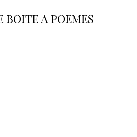
ouvenirs
Claudie Lecoeur
La goutte d'eau
E BOITE A POEMES
'eau