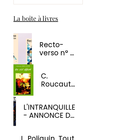
La boîte à livres
Recto-
verso n° 1
-
EnvolÉmoi
C.
Éditions
Roucaute
- Un ciel
offert
L'INTRANQUILLE
- ANNONCE DE
PARUTION
L. Poliquin. Tout