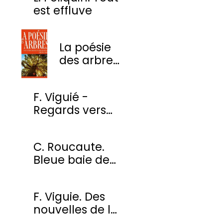
est effluve
La poésie
des arbres
- Une
anthologie
F. Viguié -
des plus
Regards vers
beaux
l'ombre
poèmes
C. Roucaute.
Bleue baie de
Somme
F. Viguie. Des
nouvelles de la
cour des