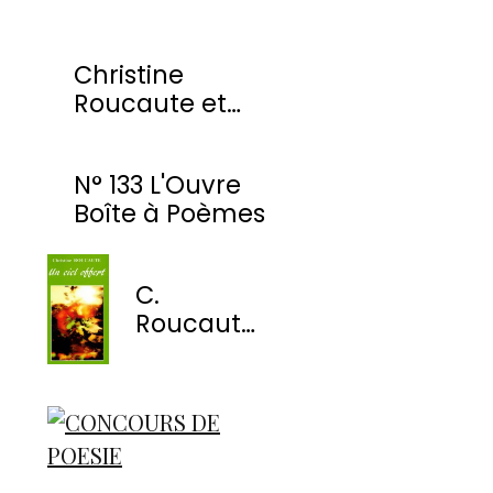
Christine
Roucaute et
l'OBP honorés
par la Ville de
N° 133 L'Ouvre
Montmorency
Boîte à Poèmes
C.
Roucaute
- Un ciel
offert