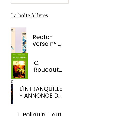
La boîte à livres
Recto-
verso n° 1
-
EnvolÉmoi
C.
Éditions
Roucaute
- Un ciel
offert
L'INTRANQUILLE
- ANNONCE DE
PARUTION
L. Poliquin. Tout