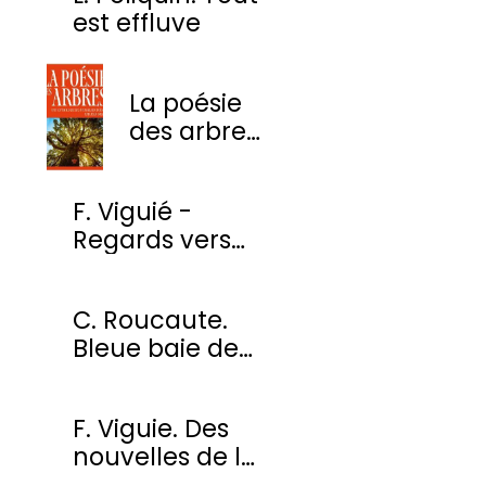
est effluve
La poésie
des arbres
- Une
anthologie
F. Viguié -
des plus
Regards vers
beaux
l'ombre
poèmes
C. Roucaute.
Bleue baie de
Somme
F. Viguie. Des
nouvelles de la
cour des