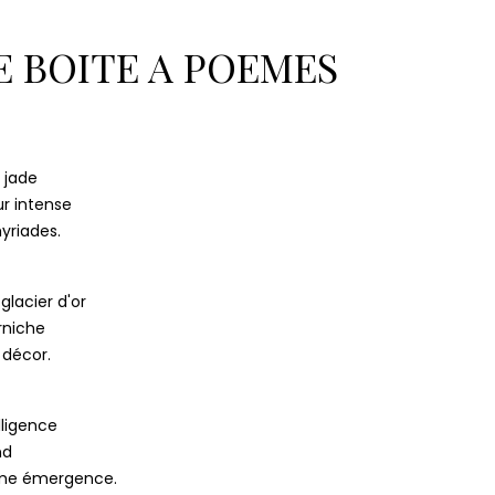
ouvenirs
Claudie Lecoeur
Le rêve
E BOITE A POEMES
 jade
r intense
yriades.
glacier d'or
rniche
 décor.
lligence
nd
ime émergence.