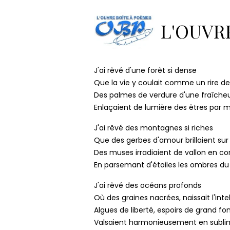
Accueil
Pages
La boîte à s
L'OUVR
Le rêve
J'ai rêvé d'une forêt si dense
Que la vie y coulait comme un rire de
Des palmes de verdure d'une fraîcheu
Enlaçaient de lumière des êtres par m
J'ai rêvé des montagnes si riches
Que des gerbes d'amour brillaient sur 
Des muses irradiaient de vallon en co
En parsemant d'étoiles les ombres du
J'ai rêvé des océans profonds
Où des graines nacrées, naissait l'inte
Algues de liberté, espoirs de grand fo
Valsaient harmonieusement en subl