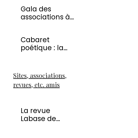
20 avril 2013
Gala des
associations à
Montmorency
Cabaret
poétique : la
liberté
Sites, associations,
revues, etc. amis
La revue
Labase de
Françoise Icart