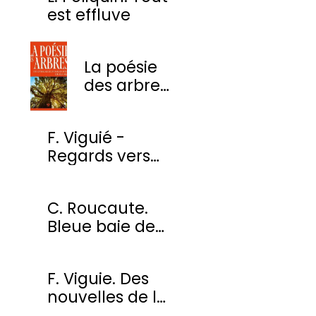
est effluve
La poésie
des arbres
- Une
anthologie
F. Viguié -
des plus
Regards vers
beaux
l'ombre
poèmes
C. Roucaute.
Bleue baie de
Somme
F. Viguie. Des
nouvelles de la
cour des