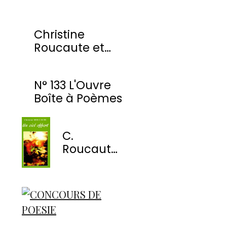
Christine
Roucaute et
l'OBP honorés
par la Ville de
N° 133 L'Ouvre
Montmorency
Boîte à Poèmes
C.
Roucaute
- Un ciel
offert