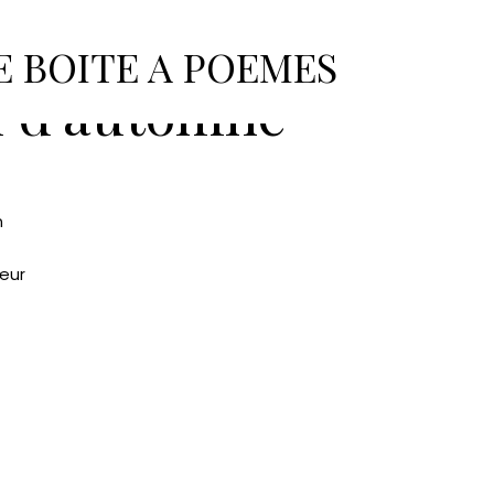
tés et anciens adhérents
Nicole Barrière
E BOITE A POEMES
u d’automne
n
cœur