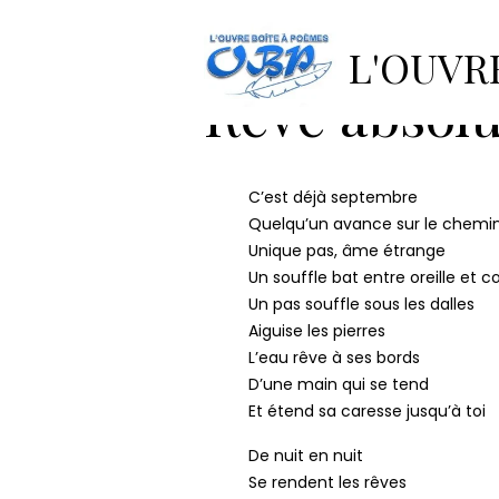
Accueil
Pages
Poètes invi
Rêve absolu d’automne
L'OUVR
Rêve absol
C’est déjà septembre
Quelqu’un avance sur le chemi
Unique pas, âme étrange
Un souffle bat entre oreille et 
Un pas souffle sous les dalles
Aiguise les pierres
L’eau rêve à ses bords
D’une main qui se tend
Et étend sa caresse jusqu’à toi
De nuit en nuit
Se rendent les rêves