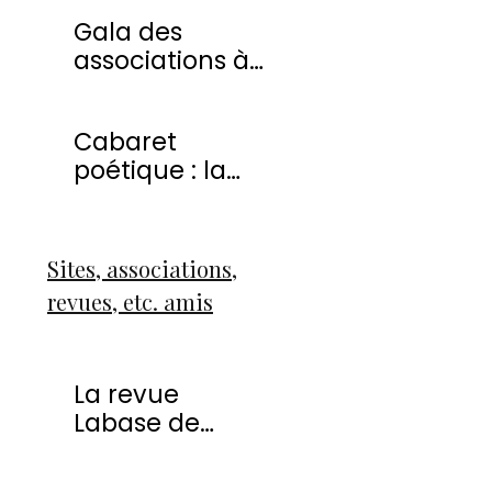
20 avril 2013
Gala des
associations à
Montmorency
Cabaret
poétique : la
liberté
Sites, associations,
revues, etc. amis
La revue
Labase de
Françoise Icart