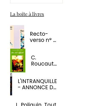
La boîte à livres
Recto-
verso n° 1
-
EnvolÉmoi
C.
Éditions
Roucaute
- Un ciel
offert
L'INTRANQUILLE
- ANNONCE DE
PARUTION
L. Poliquin. Tout