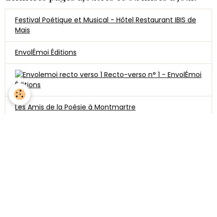
Festival Poétique et Musical - Hôtel Restaurant IBIS de
Mais
EnvolÉmoi Éditions
Recto-verso n° 1 - EnvolÉmoi
Éditions
Les Amis de la Poésie à Montmartre
Illuminations 19.09.26
Parole & Poésie
Compagnie du Chercheur d'Arbres
ISIS Arts & Cultures