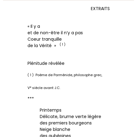
EXTRAITS
« Il y a
et de non-être il n’y a pas
Coeur tranquille
( 1 )
de la Vérité »
Plénitude révélée
( 1 ) Poème de Parménide, philosophe grec,
V° siècle avant J.C.
***
Printemps
Délicate, brume verte légère
des premiers bourgeons
Neige blanche
des aubépines