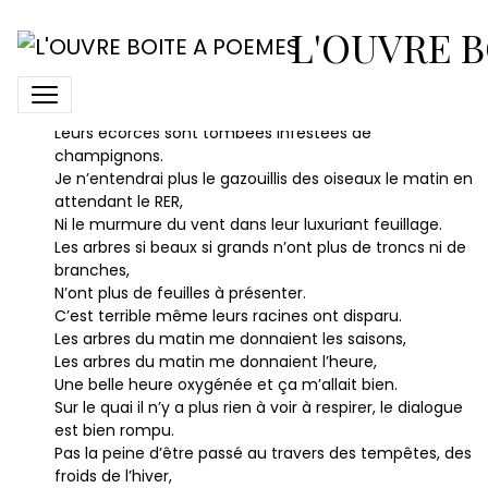
Les arbres
L'OUVRE B
De l’autre côté du quai les arbres sont bien morts,
N’existent plus.
Leurs écorces sont tombées infestées de
champignons.
Je n’entendrai plus le gazouillis des oiseaux le matin en
attendant le RER,
Ni le murmure du vent dans leur luxuriant feuillage.
Les arbres si beaux si grands n’ont plus de troncs ni de
branches,
N’ont plus de feuilles à présenter.
C’est terrible même leurs racines ont disparu.
Les arbres du matin me donnaient les saisons,
Les arbres du matin me donnaient l’heure,
Une belle heure oxygénée et ça m’allait bien.
Sur le quai il n’y a plus rien à voir à respirer, le dialogue
est bien rompu.
Pas la peine d’être passé au travers des tempêtes, des
froids de l’hiver,