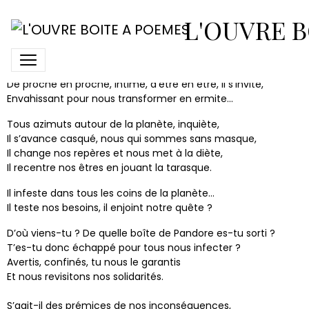
Virus en virée
L'OUVRE B
Un virus couronné, « chinois », s’en est allé
Errer de par le vaste monde terrifié,
De proche en proche, intime, d’être en être, il s’invite,
Envahissant pour nous transformer en ermite...
Tous azimuts autour de la planète, inquiète,
Il s’avance casqué, nous qui sommes sans masque,
Il change nos repères et nous met à la diète,
Il recentre nos êtres en jouant la tarasque.
Il infeste dans tous les coins de la planète…
Il teste nos besoins, il enjoint notre quête ?
D’où viens-tu ? De quelle boîte de Pandore es-tu sorti ?
T’es-tu donc échappé pour tous nous infecter ?
Avertis, confinés, tu nous le garantis
Et nous revisitons nos solidarités.
S’agit-il des prémices de nos inconséquences,