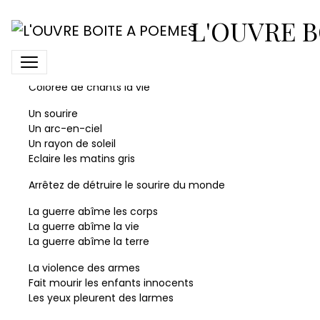
L’abîme de la guerre
L'OUVRE B
Un sourire ami
Le charme d’or luit
Colorée de chants la vie
Un sourire
Un arc-en-ciel
Un rayon de soleil
Eclaire les matins gris
Arrêtez de détruire le sourire du monde
La guerre abîme les corps
La guerre abîme la vie
La guerre abîme la terre
La violence des armes
Fait mourir les enfants innocents
Les yeux pleurent des larmes