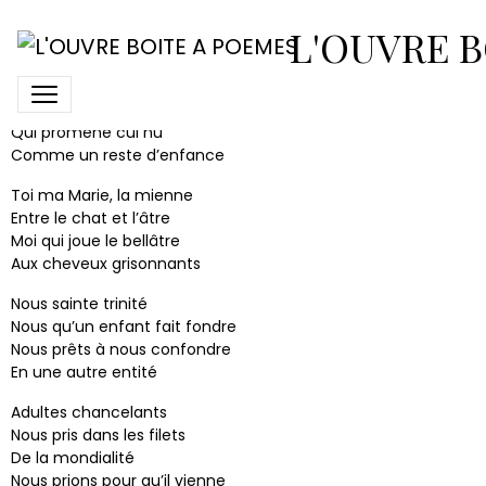
Sainte Trinité
L'OUVRE B
Toi Joseph aux bras gourds
Elle petit Jésus
Qui promène cul nu
Comme un reste d’enfance
Toi ma Marie, la mienne
Entre le chat et l’âtre
Moi qui joue le bellâtre
Aux cheveux grisonnants
Nous sainte trinité
Nous qu’un enfant fait fondre
Nous prêts à nous confondre
En une autre entité
Adultes chancelants
Nous pris dans les filets
De la mondialité
Nous prions pour qu’il vienne